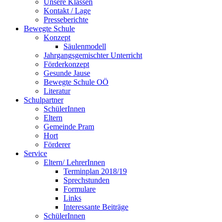
Unsere Klassen
Kontakt / Lage
Presseberichte
Bewegte Schule
Konzept
Säulenmodell
Jahrgangsgemischter Unterricht
Förderkonzept
Gesunde Jause
Bewegte Schule OÖ
Literatur
Schulpartner
SchülerInnen
Eltern
Gemeinde Pram
Hort
Förderer
Service
Eltern/ LehrerInnen
Terminplan 2018/19
Sprechstunden
Formulare
Links
Interessante Beiträge
SchülerInnen