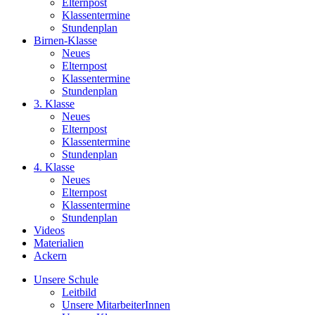
Elternpost
Klassentermine
Stundenplan
Birnen-Klasse
Neues
Elternpost
Klassentermine
Stundenplan
3. Klasse
Neues
Elternpost
Klassentermine
Stundenplan
4. Klasse
Neues
Elternpost
Klassentermine
Stundenplan
Videos
Materialien
Ackern
Unsere Schule
Leitbild
Unsere MitarbeiterInnen