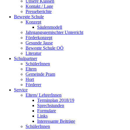
Unsere Klassen
Kontakt / Lage
Presseberichte
Bewegte Schule
Konzept
Säulenmodell
Jahrgangsgemischter Unterricht
Förderkonzept
Gesunde Jause
Bewegte Schule OÖ
Literatur
Schulpartner
SchülerInnen
Eltern
Gemeinde Pram
Hort
Förderer
Service
Eltern/ LehrerInnen
Terminplan 2018/19
Sprechstunden
Formulare
Links
Interessante Beiträge
SchülerInnen