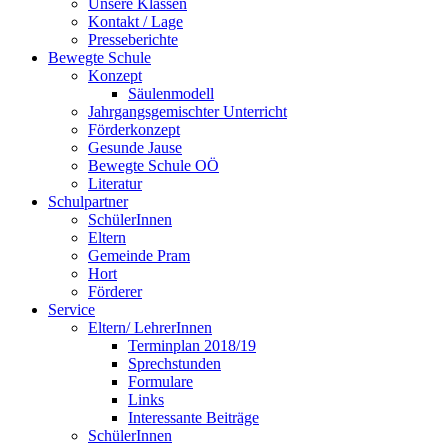
Unsere Klassen
Kontakt / Lage
Presseberichte
Bewegte Schule
Konzept
Säulenmodell
Jahrgangsgemischter Unterricht
Förderkonzept
Gesunde Jause
Bewegte Schule OÖ
Literatur
Schulpartner
SchülerInnen
Eltern
Gemeinde Pram
Hort
Förderer
Service
Eltern/ LehrerInnen
Terminplan 2018/19
Sprechstunden
Formulare
Links
Interessante Beiträge
SchülerInnen